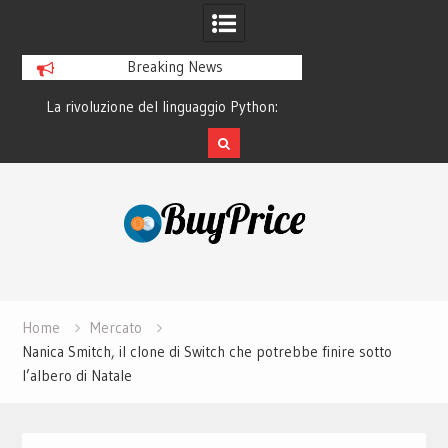
Breaking News
o
La rivoluzione del linguaggio Python:
Guida alla manutenz
perché tutti lo studiano
dei lapto
Skip
to
content
Home
Mercato
Nanica Smitch, il clone di Switch che potrebbe finire sotto
l’albero di Natale