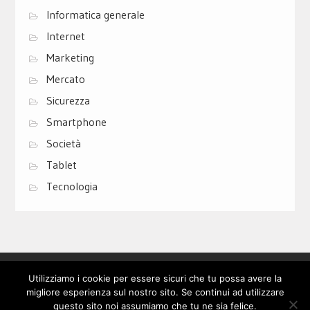
Informatica generale
Internet
Marketing
Mercato
Sicurezza
Smartphone
Società
Tablet
Tecnologia
Privacy Policy
Cookie Policy
Contatti
Utilizziamo i cookie per essere sicuri che tu possa avere la
migliore esperienza sul nostro sito. Se continui ad utilizzare
questo sito noi assumiamo che tu ne sia felice.
© Copyright 2017