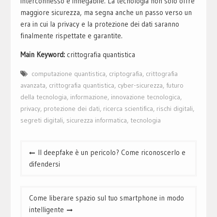
interconnesso è innegabile. La tecnologia non solo offre
maggiore sicurezza, ma segna anche un passo verso un
era in cui la privacy e la protezione dei dati saranno
finalmente rispettate e garantite.
Main Keyword:
crittografia quantistica
computazione quantistica
,
criptografia
,
crittografia
avanzata
,
crittografia quantistica
,
cyber-sicurezza
,
futuro
della tecnologia
,
informazione
,
innovazione tecnologica
,
privacy
,
protezione dei dati
,
ricerca scientifica
,
rischi digitali
,
segreti digitali
,
sicurezza informatica
,
tecnologia
Navigazione
Il deepfake è un pericolo? Come riconoscerlo e
articoli
difendersi
Come liberare spazio sul tuo smartphone in modo
intelligente