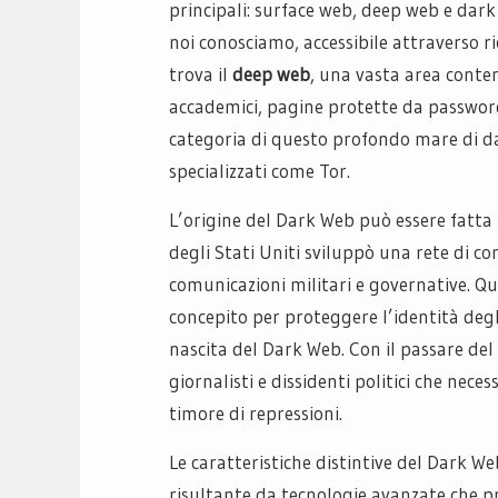
principali: surface web, deep web e dar
noi conosciamo, accessibile attraverso ric
trova il
deep web
, una vasta area conte
accademici, pagine protette da password 
categoria di questo profondo mare di dat
specializzati come Tor.
L’origine del Dark Web può essere fatta r
degli Stati Uniti sviluppò una rete di c
comunicazioni militari e governative. Q
concepito per proteggere l’identità degl
nascita del Dark Web. Con il passare del
giornalisti e dissidenti politici che nec
timore di repressioni.
Le caratteristiche distintive del Dark We
risultante da tecnologie avanzate che p