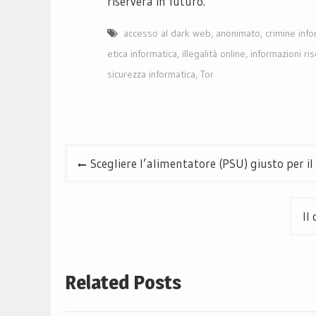
riserverà in futuro.
accesso al dark web
,
anonimato
,
crimine info
etica informatica
,
illegalità online
,
informazioni ri
sicurezza informatica
,
Tor
Navigazione
Scegliere l’alimentatore (PSU) giusto per il
articoli
Il
Related Posts