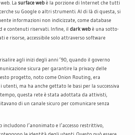
k web. La
surface web
è la porzione di Internet che tutti
erche su Google o altri strumenti. Al di là di questa, si
nente informazioni non indicizzate, come database
e contenuti riservati. Infine, il
dark web
è una sotto-
i e risorse, accessibile solo attraverso software
isalire agli inizi degli anni ’90, quando il governo
omunicazione sicura per garantire la privacy delle
uesto progetto, noto come Onion Routing, era
i utenti, ma ha anche gettato le basi per la successiva
 tempo, questa rete è stata adottata da attivisti,
essitavano di un canale sicuro per comunicare senza
b includono l’anonimato e l’accesso restrittivo,
roteggono le identità degli utenti. Questo può essere