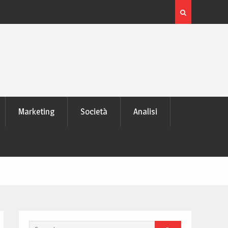
PS ha cambiato
La tecnologia dietro le lenti a contatto smart e il futu
visivo
Marketing
Società
Analisi
Search