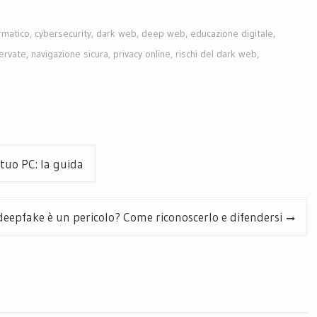
rmatico
,
cybersecurity
,
dark web
,
deep web
,
educazione digitale
,
servate
,
navigazione sicura
,
privacy online
,
rischi del dark web
,
 tuo PC: la guida
 deepfake è un pericolo? Come riconoscerlo e difendersi