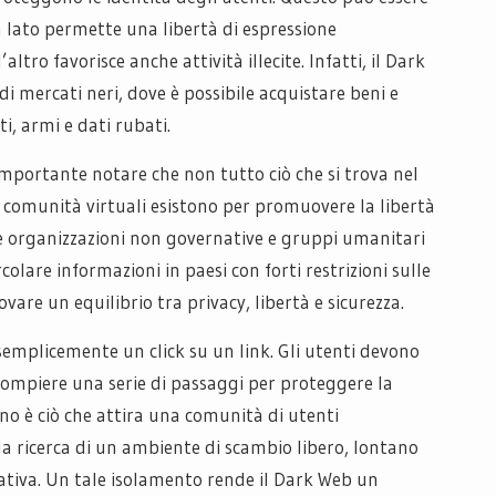
n lato permette una libertà di espressione
ltro favorisce anche attività illecite. Infatti, il Dark
i mercati neri, dove è possibile acquistare beni e
i, armi e dati rubati.
portante notare che non tutto ciò che si trova nel
e comunità virtuali esistono per promuovere la libertà
se organizzazioni non governative e gruppi umanitari
colare informazioni in paesi con forti restrizioni sulle
rovare un equilibrio tra privacy, libertà e sicurezza.
 semplicemente un click su un link. Gli utenti devono
compiere una serie di passaggi per proteggere la
gno è ciò che attira una comunità di utenti
a ricerca di un ambiente di scambio libero, lontano
ativa. Un tale isolamento rende il Dark Web un