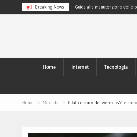
nguaggio Python: perché tutti lo
Breaking News
Guida alla manutenzione delle b
moderni
Skip
to
content
Home
Internet
Tecnologia
Home
Mercato
Il lato oscuro del web: cos’è e com