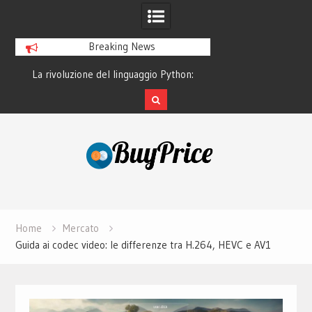
Breaking News
La rivoluzione del linguaggio Python:
Guida alla manutenzion
perché tutti lo studiano
dei laptop m
Skip
to
content
Home
Mercato
Guida ai codec video: le differenze tra H.264, HEVC e AV1