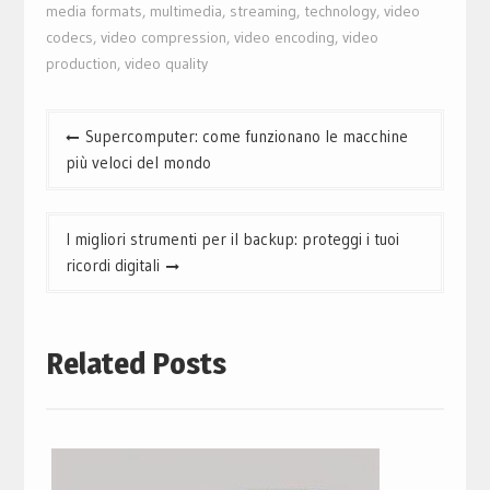
media formats
,
multimedia
,
streaming
,
technology
,
video
codecs
,
video compression
,
video encoding
,
video
production
,
video quality
Navigazione
Supercomputer: come funzionano le macchine
articoli
più veloci del mondo
I migliori strumenti per il backup: proteggi i tuoi
ricordi digitali
Related Posts