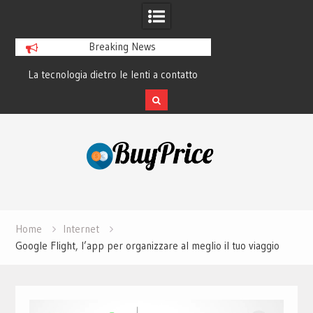
Breaking News
La tecnologia dietro le lenti a contatto
La rivoluzione del 
smart e il futuro visivo
perché tutti 
Skip
to
content
Home
Internet
Google Flight, l’app per organizzare al meglio il tuo viaggio