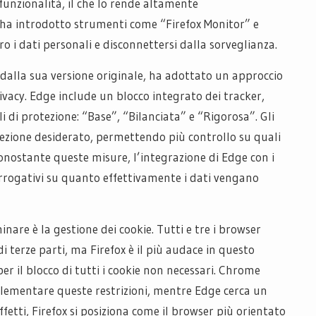
 funzionalità, il che lo rende altamente
x ha introdotto strumenti come “Firefox Monitor” e
o i dati personali e disconnettersi dalla sorveglianza.
dalla sua versione originale, ha adottato un approccio
vacy. Edge include un blocco integrato dei tracker,
elli di protezione: “Base”, “Bilanciata” e “Rigorosa”. Gli
rotezione desiderato, permettendo più controllo su quali
nonostante queste misure, l’integrazione di Edge con i
errogativi su quanto effettivamente i dati vengano
re è la gestione dei cookie. Tutti e tre i browser
di terze parti, ma Firefox è il più audace in questo
er il blocco di tutti i cookie non necessari. Chrome
lementare queste restrizioni, mentre Edge cerca un
effetti, Firefox si posiziona come il browser più orientato