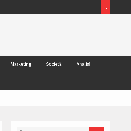
 laptop
L’evoluzione delle schede video: dai pixel al Ray Tra
moderno
Marketing
Società
Analisi
Search