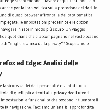
ft Edge si contendono il favore degli utenti non solo
 anche per la loro politica sulla protezione dei dati. In
uno di questi browser affronta la delicata tematica
impiegate, le impostazioni predefinite e le opzioni
o navigare in rete in modo più sicuro. Un viaggio
e sfide quotidiane che ci accompagnano nel vasto oceano
lo di “migliore amico della privacy”? Scopriamolo
efox ed Edge: Analisi delle
y
e la sicurezza dei dati personali è diventata una
itolo di quelli più attenti alla privacy degli utenti.
 impostazioni e funzionalità che possono influenzare il
nte la navigazione. Facciamo un’analisi approfondita