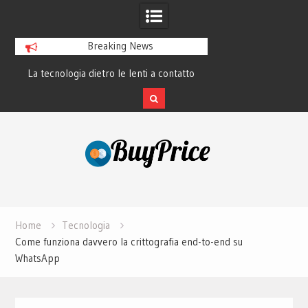
Breaking News
tecnologia dietro le lenti a contatto
La rivoluzione del linguaggi
smart e il futuro visivo
perché tutti lo studia
Skip
to
content
Home
Tecnologia
Come funziona davvero la crittografia end-to-end su
WhatsApp