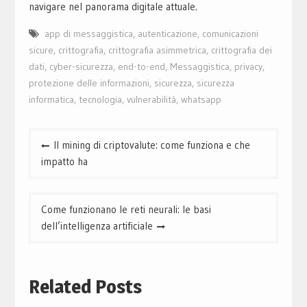
navigare nel panorama digitale attuale.
app di messaggistica
,
autenticazione
,
comunicazioni
sicure
,
crittografia
,
crittografia asimmetrica
,
crittografia dei
dati
,
cyber-sicurezza
,
end-to-end
,
Messaggistica
,
privacy
,
protezione delle informazioni
,
sicurezza
,
sicurezza
informatica
,
tecnologia
,
vulnerabilità
,
whatsapp
Navigazione
Il mining di criptovalute: come funziona e che
articoli
impatto ha
Come funzionano le reti neurali: le basi
dell’intelligenza artificiale
Related Posts