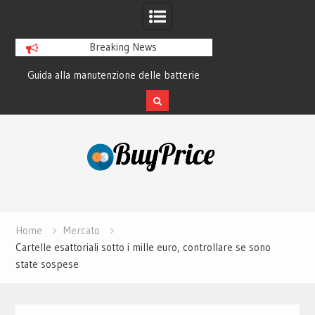
Breaking News
Guida alla manutenzione delle batterie
La storia di Garmin:
dei laptop moderni
GPS ha cambi
Skip
to
content
Home
Mercato
Cartelle esattoriali sotto i mille euro, controllare se sono
state sospese