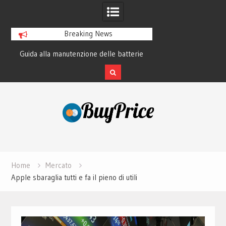
Breaking News
Guida alla manutenzione delle batterie
La storia di Garmin:
dei laptop moderni
GPS ha cambi
Skip
to
content
Home
Mercato
Apple sbaraglia tutti e fa il pieno di utili